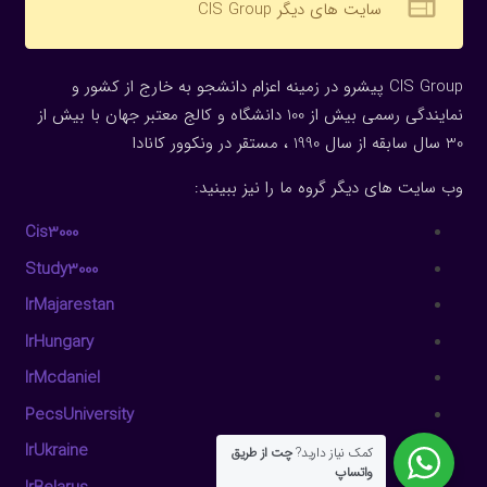
web
سایت های دیگر CIS Group
CIS Group پیشرو در زمینه اعزام دانشجو به خارج از کشور و
نمایندگی رسمی بیش از 100 دانشگاه و کالج معتبر جهان با بیش از
30 سال سابقه از سال 1990 ، مستقر در ونکوور کانادا
وب سایت های دیگر گروه ما را نیز ببینید:
Cis3000
Study3000
IrMajarestan
IrHungary
IrMcdaniel
PecsUniversity
IrUkraine
کمک نیاز دارید?
چت از طریق
واتساپ