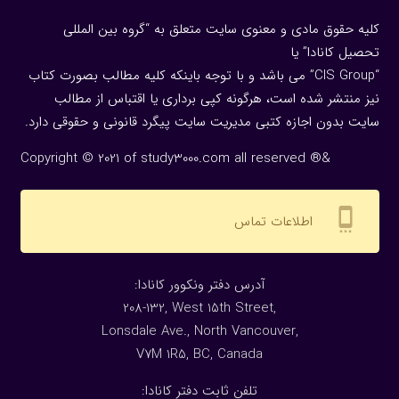
کلیه حقوق مادی و معنوی سایت متعلق به “گروه بین المللی
تحصیل کانادا” یا
“CIS Group” می باشد و با توجه باینکه کلیه مطالب بصورت کتاب
نیز منتشر شده است، هرگونه كپی برداری یا اقتباس از مطالب
سایت بدون اجازه كتبی مدیریت سایت پیگرد قانونی و حقوقی دارد.
Copyright © 2021 of study3000.com all reserved ®&
settings_cell
اطلاعات تماس
:آدرس دفتر ونکوور کانادا
208-132, West 15th Street,
Lonsdale Ave., North Vancouver,
V7M 1R5, BC, Canada
:تلفن ثابت دفتر کانادا