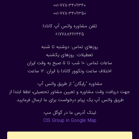
001-778-3409340
001-778-3409350
تلفن مشاوره واتس آپ کانادا:
17788462445+
روزهای تماس: دوشنبه تا شنبه
تعطیلات: روزهای یکشنبه
ساعات تماس: 10 شب تا 5 صبح به وقت ایران
اختلاف ساعت ونکوور کانادا با ایران: 1
2
ساعت
مشاوره “رایگان” از طریق واتس آپ:
جهت دریافت وقت مشاوره و تعیین مشاور تحصیلی، لطفا ابتدا از
طریق واتس آپ یک پیام درخواست برای ما ارسال فرمایید.
لینک آدرس ما در گوگل مپ:
CIS Group in Google Map