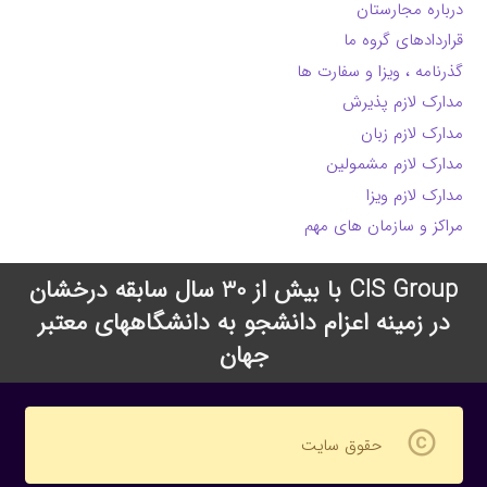
درباره مجارستان
قراردادهای گروه ما
گذرنامه ، ویزا و سفارت ها
مدارک لازم پذیرش
مدارک لازم زبان
مدارک لازم مشمولین
مدارک لازم ویزا
مراکز و سازمان های مهم
CIS Group با بیش از 30 سال سابقه درخشان
در زمینه اعزام دانشجو به دانشگاههای معتبر
جهان
copyright
حقوق سایت