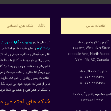
groups
اطلاعات تماس
شبکه های اجتماعی
:آدرس دفتر ونکوور کانادا
در کانال های
یوتیوب
،
آپارات
،
ویمئو
و
208-132, West 15th Street
اینستاگرام
و سایر شبکه های اجتماعی م
Lonsdale Ave., North Vanco
ها و ویدئوهای جذاب، دیدنی و اطلاع
V7M 1R5, BC, Canada
بسیار زیادی در رابطه با کالج ها، دانش
کشورهای مختلف جهان وجود دارد که
:تلفن ثابت دفتر کانادا
این ویدئوها خالی از لطف نیست و می 
001-778-3409340
اطلاعات بسیار زیادی را دریافت دارید.
001-778-3409350
ما را از نظرات خوب خود بی بهره نگذار
با تشکر از همراهی و همدلی شما عزیز
لفن مشاوره واتس آپ کانادا:
شبکه های اجتماعی ما
17788462445+