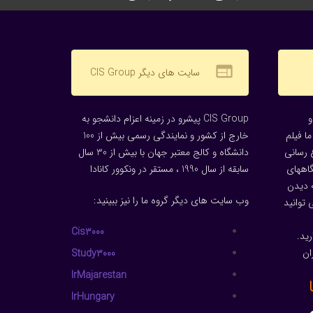
web
سایت های دیگر CIS Group
CIS Group پیشرو در زمینه اعزام دانشجو به
ا فیلم
خارج از کشور و نمایندگی رسمی بیش از 100
 رسانی
دانشگاه و کالج معتبر جهان با بیش از 30 سال
گاههای
سابقه از سال 1990 ، مستقر در ونکوور کانادا
 دیدن
وب سایت های دیگر گروه ما را نیز ببینید:
توانید
Cis3000
ید.
ان
Study3000
IrMajarestan
IrHungary