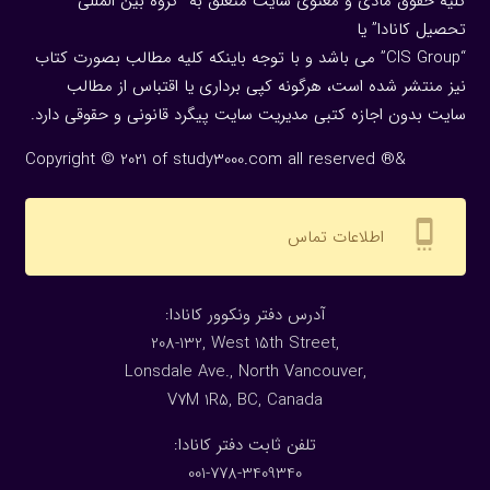
کلیه حقوق مادی و معنوی سایت متعلق به “گروه بین المللی
تحصیل کانادا” یا
“CIS Group” می باشد و با توجه باینکه کلیه مطالب بصورت کتاب
نیز منتشر شده است، هرگونه كپی برداری یا اقتباس از مطالب
سایت بدون اجازه كتبی مدیریت سایت پیگرد قانونی و حقوقی دارد.
Copyright © 2021 of study3000.com all reserved ®&
settings_cell
اطلاعات تماس
:آدرس دفتر ونکوور کانادا
208-132, West 15th Street,
Lonsdale Ave., North Vancouver,
V7M 1R5, BC, Canada
:تلفن ثابت دفتر کانادا
001-778-3409340