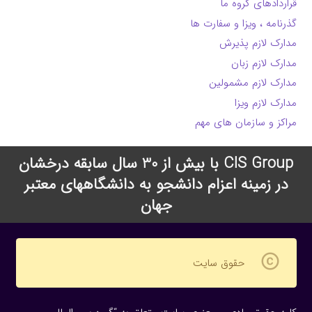
قراردادهای گروه ما
گذرنامه ، ویزا و سفارت ها
مدارک لازم پذیرش
مدارک لازم زبان
مدارک لازم مشمولین
مدارک لازم ویزا
مراکز و سازمان های مهم
CIS Group با بیش از 30 سال سابقه درخشان
در زمینه اعزام دانشجو به دانشگاههای معتبر
جهان
copyright
حقوق سایت