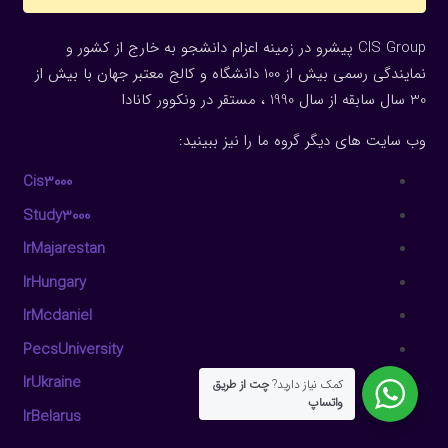
CIS Group پیشرو در زمینه اعزام دانشجو به خارج از کشور و
نمایندگی رسمی بیش از 100 دانشگاه و کالج معتبر جهان با بیش از
30 سال سابقه از سال 1990 ، مستقر در ونکوور کانادا
وب سایت های دیگر گروه ما را نیز ببینید:
Cis3000
Study3000
IrMajarestan
IrHungary
IrMcdaniel
PecsUniversity
IrUkraine
کمک نیاز دارید?
چت از طریق
واتساپ
IrBelarus