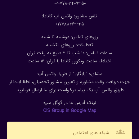
001-778-3409350
تلفن مشاوره واتس آپ کانادا:
17788462445+
روزهای تماس: دوشنبه تا شنبه
تعطیلات: روزهای یکشنبه
ساعات تماس: 10 شب تا 5 صبح به وقت ایران
اختلاف ساعت ونکوور کانادا با ایران: 1
2
ساعت
مشاوره “رایگان” از طریق واتس آپ:
جهت دریافت وقت مشاوره و تعیین مشاور تحصیلی، لطفا ابتدا از
طریق واتس آپ یک پیام درخواست برای ما ارسال فرمایید.
لینک آدرس ما در گوگل مپ:
CIS Group in Google Map
groups
شبکه های اجتماعی