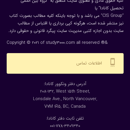
کلیه حقوق مادی و معنوی سایت متعلق به “گروه بین المللی
تحصیل کانادا” یا
“CIS Group” می باشد و با توجه باینکه کلیه مطالب بصورت کتاب
نیز منتشر شده است، هرگونه كپی برداری یا اقتباس از مطالب
سایت بدون اجازه كتبی مدیریت سایت پیگرد قانونی و حقوقی دارد.
Copyright © 2021 of study3000.com all reserved ®&
settings_cell
اطلاعات تماس
:آدرس دفتر ونکوور کانادا
208-132, West 15th Street,
Lonsdale Ave., North Vancouver,
V7M 1R5, BC, Canada
:تلفن ثابت دفتر کانادا
001-778-3409340