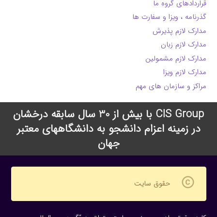
قراردادهای گروه ما
گذرنامه ، ویزا و سفارت ها
مدارک لازم پذیرش
مدارک لازم زبان
مدارک لازم مشمولین
مدارک لازم ویزا
مراکز و سازمان های مهم
CIS Group با بیش از 30 سال سابقه درخشان
در زمینه اعزام دانشجو به دانشگاههای معتبر
جهان
copyright
حقوق سایت