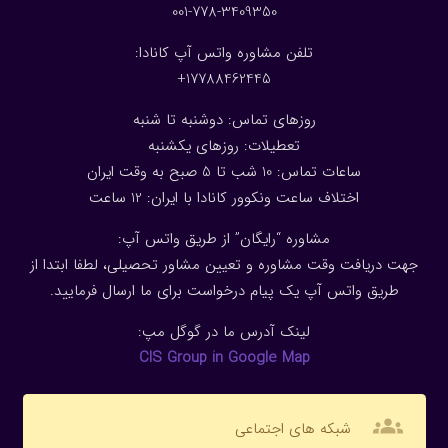
001-778-3409350
تلفن مشاوره واتس آپ کانادا:
17788462445+
روزهای تماس: دوشنبه تا شنبه
تعطیلات: روزهای یکشنبه
ساعات تماس: 10 شب تا 5 صبح به وقت ایران
اختلاف ساعت ونکوور کانادا با ایران: 1
2
ساعت
مشاوره “رایگان” از طریق واتس آپ:
جهت دریافت وقت مشاوره و تعیین مشاور تحصیلی، لطفا ابتدا از
طریق واتس آپ یک پیام درخواست برای ما ارسال فرمایید.
لینک آدرس ما در گوگل مپ:
CIS Group in Google Map
groups
شبکه های اجتماعی