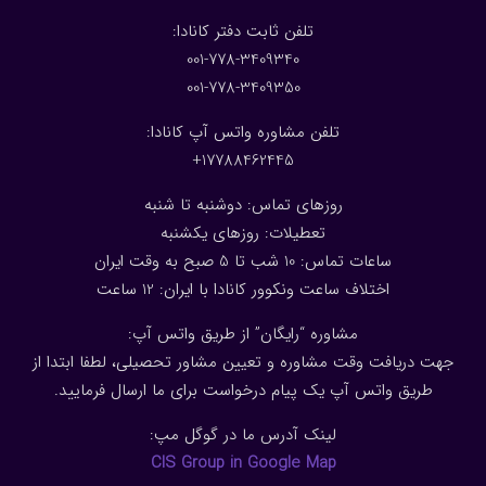
:تلفن ثابت دفتر کانادا
001-778-3409340
001-778-3409350
تلفن مشاوره واتس آپ کانادا:
17788462445+
روزهای تماس: دوشنبه تا شنبه
تعطیلات: روزهای یکشنبه
ساعات تماس: 10 شب تا 5 صبح به وقت ایران
اختلاف ساعت ونکوور کانادا با ایران: 1
2
ساعت
مشاوره “رایگان” از طریق واتس آپ:
جهت دریافت وقت مشاوره و تعیین مشاور تحصیلی، لطفا ابتدا از
طریق واتس آپ یک پیام درخواست برای ما ارسال فرمایید.
لینک آدرس ما در گوگل مپ:
CIS Group in Google Map