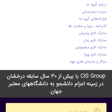
درباره گروه ما
درباره مجارستان
قراردادهای گروه ما
گذرنامه ، ویزا و سفارت ها
مدارک لازم پذیرش
مدارک لازم زبان
مدارک لازم مشمولین
مدارک لازم ویزا
مراکز و سازمان های مهم
CIS Group با بیش از 30 سال سابقه درخشان
در زمینه اعزام دانشجو به دانشگاههای معتبر
جهان
copyright
حقوق سایت