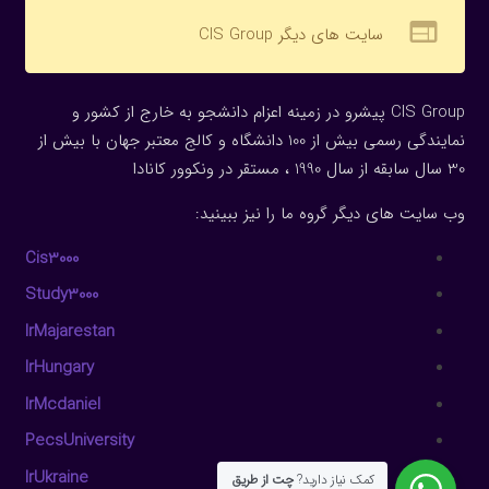
web
سایت های دیگر CIS Group
CIS Group پیشرو در زمینه اعزام دانشجو به خارج از کشور و
نمایندگی رسمی بیش از 100 دانشگاه و کالج معتبر جهان با بیش از
30 سال سابقه از سال 1990 ، مستقر در ونکوور کانادا
وب سایت های دیگر گروه ما را نیز ببینید:
Cis3000
Study3000
IrMajarestan
IrHungary
IrMcdaniel
PecsUniversity
IrUkraine
کمک نیاز دارید?
چت از طریق