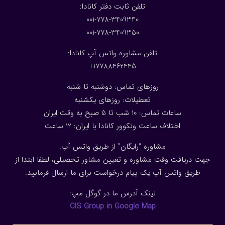
:تلفن ثابت دفتر کانادا
001-778-3409340
001-778-3409350
تلفن مشاوره واتس آپ کانادا:
17788462445+
روزهای تماس: دوشنبه تا شنبه
تعطیلات: روزهای یکشنبه
ساعات تماس: 10 شب تا 5 صبح به وقت ایران
اختلاف ساعت ونکوور کانادا با ایران: 1
2
ساعت
مشاوره “رایگان” از طریق واتس آپ:
جهت دریافت وقت مشاوره و تعیین مشاور تحصیلی، لطفا ابتدا از
طریق واتس آپ یک پیام درخواست برای ما ارسال فرمایید.
لینک آدرس ما در گوگل مپ:
CIS Group in Google Map