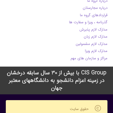
درباره گروه ما
درباره مجارستان
قراردادهای گروه ما
گذرنامه ، ویزا و سفارت ها
مدارک لازم پذیرش
مدارک لازم زبان
مدارک لازم مشمولین
مدارک لازم ویزا
مراکز و سازمان های مهم
CIS Group با بیش از 30 سال سابقه درخشان
در زمینه اعزام دانشجو به دانشگاههای معتبر
جهان
copyright
حقوق سایت