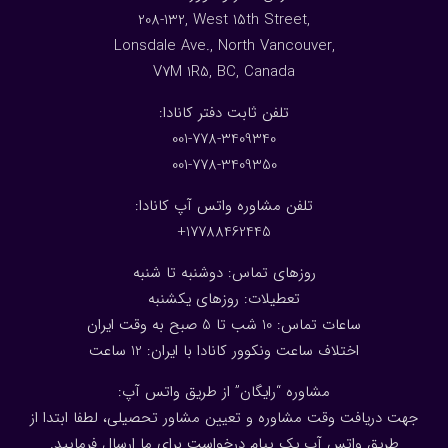
208-132, West 15th Street,
Lonsdale Ave., North Vancouver,
V7M 1R5, BC, Canada
:تلفن ثابت دفتر کانادا
001-778-3409340
001-778-3409350
تلفن مشاوره واتس آپ کانادا:
17788462445+
روزهای تماس: دوشنبه تا شنبه
تعطیلات: روزهای یکشنبه
ساعات تماس: 10 شب تا 5 صبح به وقت ایران
اختلاف ساعت ونکوور کانادا با ایران: 1
2
ساعت
مشاوره “رایگان” از طریق واتس آپ:
جهت دریافت وقت مشاوره و تعیین مشاور تحصیلی، لطفا ابتدا از
طریق واتس آپ یک پیام درخواست برای ما ارسال فرمایید.