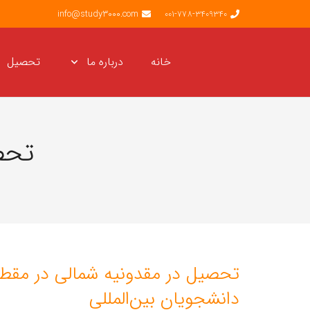
info@study3000.com
001-778-3409340
خانه
درباره ما
تحصیل
تحص
تحصیل در مقدونیه شمالی در مقطع
دانشجویان بین‌المللی