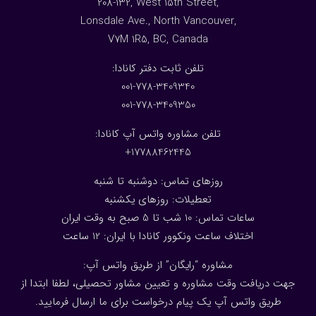
208-132, West 15th Street,
Lonsdale Ave., North Vancouver,
V7M 1R5, BC, Canada
:تلفن ثابت دفتر کانادا
001-778-3409340
001-778-3409350
تلفن مشاوره واتس آپ کانادا:
17788462445+
روزهای تماس: دوشنبه تا شنبه
تعطیلات: روزهای یکشنبه
ساعات تماس: 10 شب تا 5 صبح به وقت ایران
اختلاف ساعت ونکوور کانادا با ایران: 1
2
ساعت
مشاوره “رایگان” از طریق واتس آپ:
جهت دریافت وقت مشاوره و تعیین مشاور تحصیلی، لطفا ابتدا از
طریق واتس آپ یک پیام درخواست برای ما ارسال فرمایید.