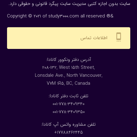
سایت بدون اجازه كتبی مدیریت سایت پیگرد قانونی و حقوقی دارد.
Copyright © 2021 of study3000.com all reserved ®&
settings_cell
اطلاعات تماس
:آدرس دفتر ونکوور کانادا
208-132, West 15th Street,
Lonsdale Ave., North Vancouver,
V7M 1R5, BC, Canada
:تلفن ثابت دفتر کانادا
001-778-3409340
001-778-3409350
تلفن مشاوره واتس آپ کانادا:
17788462445+