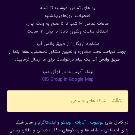
روزهای تماس: دوشنبه تا شنبه
تعطیلات: روزهای یکشنبه
ساعات تماس: 10 شب تا 5 صبح به وقت ایران
اختلاف ساعت ونکوور کانادا با ایران: 1
2
ساعت
مشاوره “رایگان” از طریق واتس آپ:
جهت دریافت وقت مشاوره و تعیین مشاور تحصیلی، لطفا ابتدا از
طریق واتس آپ یک پیام درخواست برای ما ارسال فرمایید.
لینک آدرس ما در گوگل مپ:
CIS Group in Google Map
groups
شبکه های اجتماعی
در کانال های
یوتیوب
،
آپارات
،
ویمئو
و
اینستاگرام
و سایر شبکه
های اجتماعی ما فیلم ها و ویدئوهای جذاب، دیدنی و اطلاع رسانی