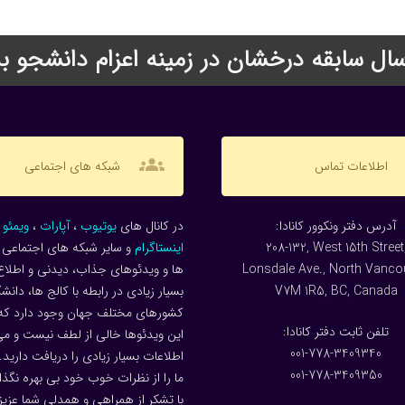
groups
اطلاعات تماس
شبکه های اجتماعی
:آدرس دفتر ونکوور کانادا
در کانال های
یوتیوب
،
آپارات
،
ویمئو
و
208-132, West 15th Street
اینستاگرام
و سایر شبکه های اجتماعی م
Lonsdale Ave., North Vanco
ها و ویدئوهای جذاب، دیدنی و اطلاع
V7M 1R5, BC, Canada
بسیار زیادی در رابطه با کالج ها، دانش
کشورهای مختلف جهان وجود دارد که
:تلفن ثابت دفتر کانادا
این ویدئوها خالی از لطف نیست و می 
001-778-3409340
اطلاعات بسیار زیادی را دریافت دارید.
001-778-3409350
ما را از نظرات خوب خود بی بهره نگذار
با تشکر از همراهی و همدلی شما عزیز