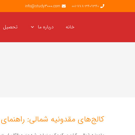
info@study3000.com
001-778-3409340
خانه
درباره ما
تحصیل
کالج‌های مقدونیه شمالی: راهنمای 