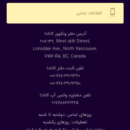
settings_cell
اطلاعات تماس
:آدرس دفتر ونکوور کانادا
208-132, West 15th Street,
Lonsdale Ave., North Vancouver,
V7M 1R5, BC, Canada
:تلفن ثابت دفتر کانادا
001-778-3409340
001-778-3409350
تلفن مشاوره واتس آپ کانادا:
17788462445+
روزهای تماس: دوشنبه تا شنبه
تعطیلات: روزهای یکشنبه
ساعات تماس: 10 شب تا 5 صبح به وقت ایران