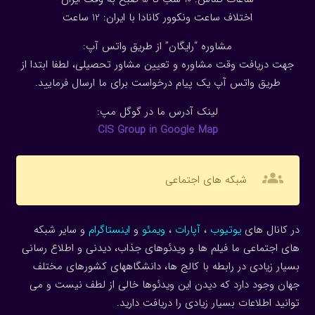
اختلاف ساعت ونکوور کانادا با ایران: 1
2
ساعت
مشاوره “رایگان” از طریق واتس آپ:
جهت دریافت وقت مشاوره و تعیین مشاور تحصیلی، لطفا ابتدا از
طریق واتس آپ یک پیام درخواست برای ما ارسال فرمایید.
لینک آدرس ما در گوگل مپ:
CIS Group in Google Map
groups
شبکه های اجتماعی
در کانال های
یوتیوب
،
آپارات
،
ویمئو
و
اینستاگرام
و سایر شبکه
های اجتماعی ما فیلم ها و ویدئوهای جذاب، دیدنی و اطلاع رسانی
بسیار زیادی در رابطه با کالج ها، دانشگاههای کشورهای مختلف
جهان وجود دارد که دیدن این ویدئوها خالی از لطف نیست و می
توانید اطلاعات بسیار زیادی را دریافت دارید.