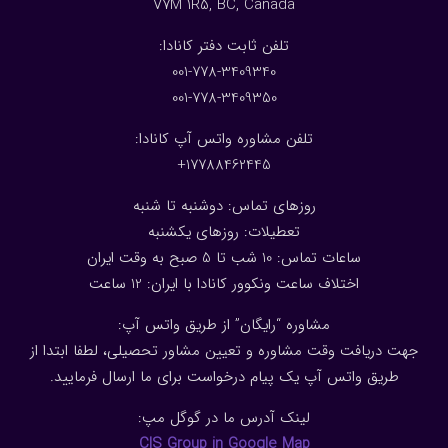
V7M 1R5, BC, Canada
:تلفن ثابت دفتر کانادا
001-778-3409340
001-778-3409350
تلفن مشاوره واتس آپ کانادا:
17788462445+
روزهای تماس: دوشنبه تا شنبه
تعطیلات: روزهای یکشنبه
ساعات تماس: 10 شب تا 5 صبح به وقت ایران
اختلاف ساعت ونکوور کانادا با ایران: 1
2
ساعت
مشاوره “رایگان” از طریق واتس آپ:
جهت دریافت وقت مشاوره و تعیین مشاور تحصیلی، لطفا ابتدا از
طریق واتس آپ یک پیام درخواست برای ما ارسال فرمایید.
لینک آدرس ما در گوگل مپ:
CIS Group in Google Map