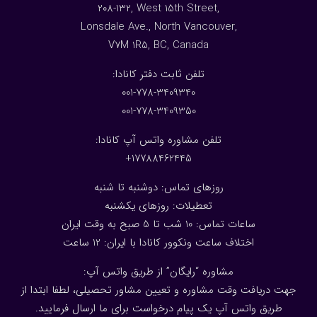
208-132, West 15th Street,
Lonsdale Ave., North Vancouver,
V7M 1R5, BC, Canada
:تلفن ثابت دفتر کانادا
001-778-3409340
001-778-3409350
تلفن مشاوره واتس آپ کانادا:
17788462445+
روزهای تماس: دوشنبه تا شنبه
تعطیلات: روزهای یکشنبه
ساعات تماس: 10 شب تا 5 صبح به وقت ایران
اختلاف ساعت ونکوور کانادا با ایران: 1
2
ساعت
مشاوره “رایگان” از طریق واتس آپ:
جهت دریافت وقت مشاوره و تعیین مشاور تحصیلی، لطفا ابتدا از
طریق واتس آپ یک پیام درخواست برای ما ارسال فرمایید.