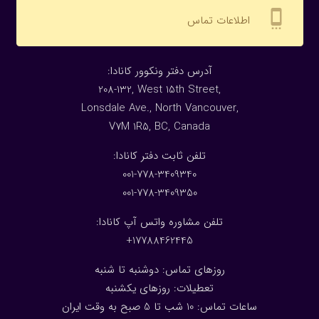
settings_cell
اطلاعات تماس
:آدرس دفتر ونکوور کانادا
208-132, West 15th Street,
Lonsdale Ave., North Vancouver,
V7M 1R5, BC, Canada
:تلفن ثابت دفتر کانادا
001-778-3409340
001-778-3409350
تلفن مشاوره واتس آپ کانادا:
17788462445+
روزهای تماس: دوشنبه تا شنبه
تعطیلات: روزهای یکشنبه
ساعات تماس: 10 شب تا 5 صبح به وقت ایران