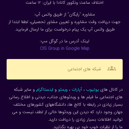
اختلاف ساعت ونکوور کانادا با ایران: 1
2
ساعت
مشاوره “رایگان” از طریق واتس آپ:
جهت دریافت وقت مشاوره و تعیین مشاور تحصیلی، لطفا ابتدا از
طریق واتس آپ یک پیام درخواست برای ما ارسال فرمایید.
لینک آدرس ما در گوگل مپ:
CIS Group in Google Map
groups
شبکه های اجتماعی
در کانال های
یوتیوب
،
آپارات
،
ویمئو
و
اینستاگرام
و سایر شبکه
های اجتماعی ما فیلم ها و ویدئوهای جذاب، دیدنی و اطلاع رسانی
بسیار زیادی در رابطه با کالج ها، دانشگاههای کشورهای مختلف
جهان وجود دارد که دیدن این ویدئوها خالی از لطف نیست و می
توانید اطلاعات بسیار زیادی را دریافت دارید.
ما را از نظرات خوب خود بی بهره نگذارید.