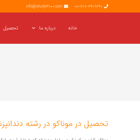
info@study3000.com
001-778-3409340
خانه
درباره ما
تحصیل
تحصیل در موناکو در رشته دندانپز