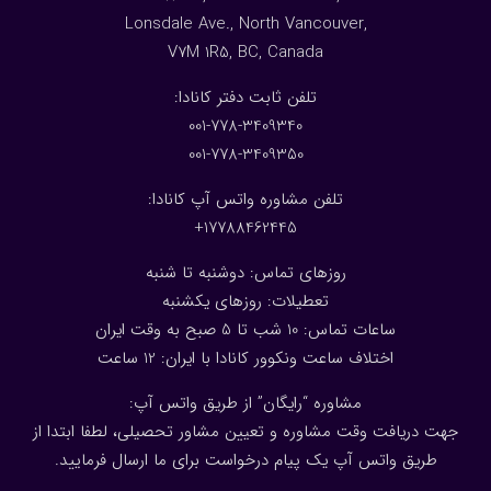
Lonsdale Ave., North Vancouver,
V7M 1R5, BC, Canada
:تلفن ثابت دفتر کانادا
001-778-3409340
001-778-3409350
تلفن مشاوره واتس آپ کانادا:
17788462445+
روزهای تماس: دوشنبه تا شنبه
تعطیلات: روزهای یکشنبه
ساعات تماس: 10 شب تا 5 صبح به وقت ایران
اختلاف ساعت ونکوور کانادا با ایران: 1
2
ساعت
مشاوره “رایگان” از طریق واتس آپ:
جهت دریافت وقت مشاوره و تعیین مشاور تحصیلی، لطفا ابتدا از
طریق واتس آپ یک پیام درخواست برای ما ارسال فرمایید.