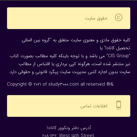
copyright
حقوق سایت
کلیه حقوق مادی و معنوی سایت متعلق به “گروه بین المللی
تحصیل کانادا” یا
“CIS Group” می باشد و با توجه باینکه کلیه مطالب بصورت کتاب
نیز منتشر شده است، هرگونه كپی برداری یا اقتباس از مطالب
سایت بدون اجازه كتبی مدیریت سایت پیگرد قانونی و حقوقی دارد.
Copyright © 2021 of study3000.com all reserved ®&
settings_cell
اطلاعات تماس
:آدرس دفتر ونکوور کانادا
208-132, West 15th Street,