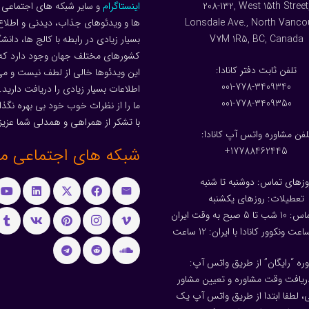
208-132, West 15th Street
اینستاگرام
و سایر شبکه های اجتماعی م
Lonsdale Ave., North Vanco
ها و ویدئوهای جذاب، دیدنی و اطلاع
V7M 1R5, BC, Canada
بسیار زیادی در رابطه با کالج ها، دانش
کشورهای مختلف جهان وجود دارد که
:تلفن ثابت دفتر کانادا
این ویدئوها خالی از لطف نیست و می 
001-778-3409340
اطلاعات بسیار زیادی را دریافت دارید.
001-778-3409350
ما را از نظرات خوب خود بی بهره نگذار
با تشکر از همراهی و همدلی شما عزیز
لفن مشاوره واتس آپ کانادا:
شبکه های اجتماعی ما
17788462445+
وزهای تماس: دوشنبه تا شنبه
تعطیلات: روزهای یکشنبه
بح به وقت ایران
عت ونکوور کانادا با ایران: 1
2
ساعت
ره “رایگان” از طریق واتس آپ:
یافت وقت مشاوره و تعیین مشاور
 لطفا ابتدا از طریق واتس آپ یک