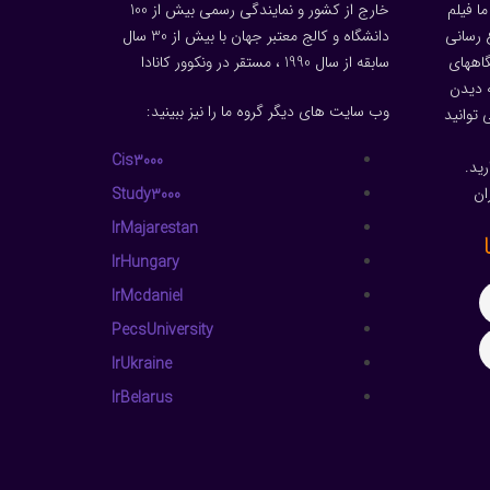
ا فیلم
خارج از کشور و نمایندگی رسمی بیش از 100
 رسانی
دانشگاه و کالج معتبر جهان با بیش از 30 سال
گاههای
سابقه از سال 1990 ، مستقر در ونکوور کانادا
 دیدن
وب سایت های دیگر گروه ما را نیز ببینید:
توانید
Cis3000
ید.
ان
Study3000
IrMajarestan
IrHungary
IrMcdaniel
PecsUniversity
IrUkraine
IrBelarus