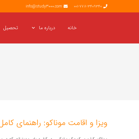
info@study3000.com
001-778-3409340
خانه
درباره ما
تحصیل
ویزا و اقامت موناکو: راهنمای کام