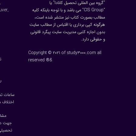
“گروه بین المللی تحصیل کانادا” یا
,
“CIS Group” می باشد و با توجه باینکه کلیه
uver,
مطالب بصورت کتاب نیز منتشر شده است،
هرگونه كپی برداری یا اقتباس از مطالب سایت
بدون اجازه كتبی مدیریت سایت پیگرد قانونی
و حقوقی دارد.
Copyright © 2021 of study3000.com all
ت
reserved ®&
ر
ساعات تماس: 10 شب تا 5 ص
اختلاف سا
مشاو
جهت در
تحصیلی،