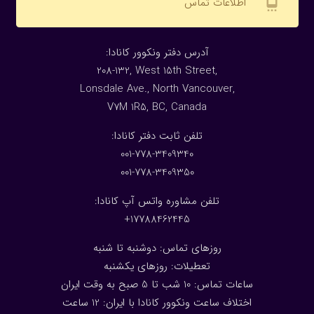
settings_cell
اطلاعات تماس
:آدرس دفتر ونکوور کانادا
208-132, West 15th Street,
Lonsdale Ave., North Vancouver,
V7M 1R5, BC, Canada
:تلفن ثابت دفتر کانادا
001-778-3409340
001-778-3409350
تلفن مشاوره واتس آپ کانادا:
17788462445+
روزهای تماس: دوشنبه تا شنبه
تعطیلات: روزهای یکشنبه
ساعات تماس: 10 شب تا 5 صبح به وقت ایران
اختلاف ساعت ونکوور کانادا با ایران: 1
2
ساعت