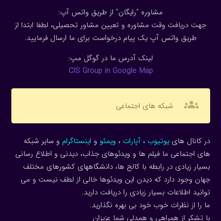
مشاوره “رایگان” از طریق واتس آپ:
جهت دریافت وقت مشاوره و تعیین مشاور تحصیلی، لطفا ابتدا از
طریق واتس آپ یک پیام درخواست برای ما ارسال فرمایید.
لینک آدرس ما در گوگل مپ:
CIS Group in Google Map
groups
شبکه های اجتماعی
در کانال های
یوتیوب
،
آپارات
،
ویمئو
و
اینستاگرام
و سایر شبکه
های اجتماعی ما فیلم ها و ویدئوهای جذاب، دیدنی و اطلاع رسانی
بسیار زیادی در رابطه با کالج ها، دانشگاههای کشورهای مختلف
جهان وجود دارد که دیدن این ویدئوها خالی از لطف نیست و می
توانید اطلاعات بسیار زیادی را دریافت دارید.
ما را از نظرات خوب خود بی بهره نگذارید.
با تشکر از همراهی و همدلی شما عزیزان