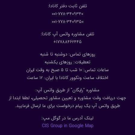
:تلفن ثابت دفتر کانادا
001-778-3409340
001-778-3409350
تلفن مشاوره واتس آپ کانادا:
17788462445+
روزهای تماس: دوشنبه تا شنبه
تعطیلات: روزهای یکشنبه
ساعات تماس: 10 شب تا 5 صبح به وقت ایران
اختلاف ساعت ونکوور کانادا با ایران: 1
2
ساعت
مشاوره “رایگان” از طریق واتس آپ:
جهت دریافت وقت مشاوره و تعیین مشاور تحصیلی، لطفا ابتدا از
طریق واتس آپ یک پیام درخواست برای ما ارسال فرمایید.
لینک آدرس ما در گوگل مپ:
CIS Group in Google Map