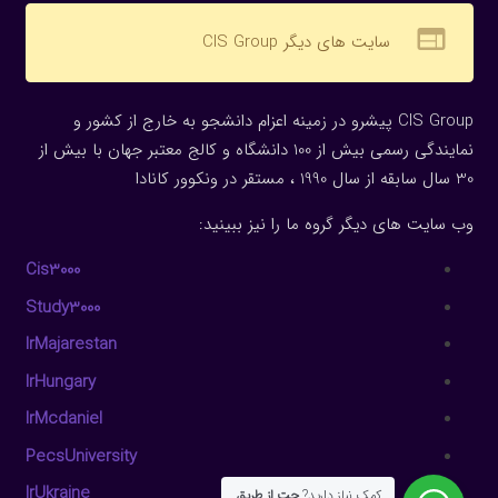
web
سایت های دیگر CIS Group
CIS Group پیشرو در زمینه اعزام دانشجو به خارج از کشور و
نمایندگی رسمی بیش از 100 دانشگاه و کالج معتبر جهان با بیش از
30 سال سابقه از سال 1990 ، مستقر در ونکوور کانادا
وب سایت های دیگر گروه ما را نیز ببینید:
Cis3000
Study3000
IrMajarestan
IrHungary
IrMcdaniel
PecsUniversity
IrUkraine
کمک نیاز دارید?
چت از طریق