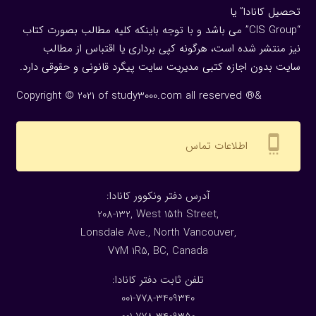
تحصیل کانادا” یا
“CIS Group” می باشد و با توجه باینکه کلیه مطالب بصورت کتاب
نیز منتشر شده است، هرگونه كپی برداری یا اقتباس از مطالب
سایت بدون اجازه كتبی مدیریت سایت پیگرد قانونی و حقوقی دارد.
Copyright © 2021 of study3000.com all reserved ®&
settings_cell
اطلاعات تماس
:آدرس دفتر ونکوور کانادا
208-132, West 15th Street,
Lonsdale Ave., North Vancouver,
V7M 1R5, BC, Canada
:تلفن ثابت دفتر کانادا
001-778-3409340