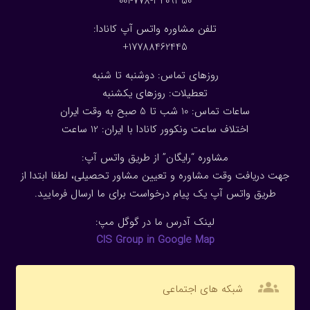
001-778-3409350
تلفن مشاوره واتس آپ کانادا:
17788462445+
روزهای تماس: دوشنبه تا شنبه
تعطیلات: روزهای یکشنبه
ساعات تماس: 10 شب تا 5 صبح به وقت ایران
اختلاف ساعت ونکوور کانادا با ایران: 1
2
ساعت
مشاوره “رایگان” از طریق واتس آپ:
جهت دریافت وقت مشاوره و تعیین مشاور تحصیلی، لطفا ابتدا از
طریق واتس آپ یک پیام درخواست برای ما ارسال فرمایید.
لینک آدرس ما در گوگل مپ:
CIS Group in Google Map
groups
شبکه های اجتماعی