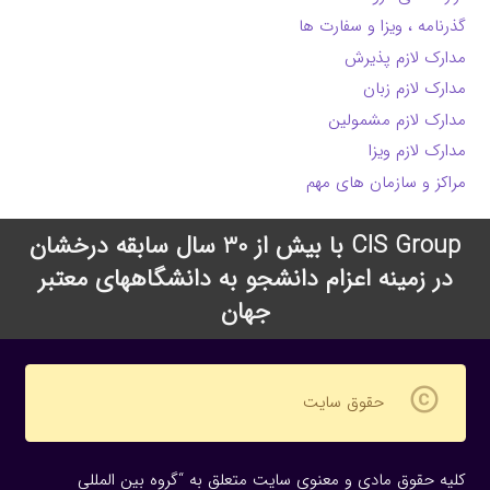
گذرنامه ، ویزا و سفارت ها
مدارک لازم پذیرش
مدارک لازم زبان
مدارک لازم مشمولین
مدارک لازم ویزا
مراکز و سازمان های مهم
CIS Group با بیش از 30 سال سابقه درخشان
در زمینه اعزام دانشجو به دانشگاههای معتبر
جهان
copyright
حقوق سایت
کلیه حقوق مادی و معنوی سایت متعلق به “گروه بین المللی