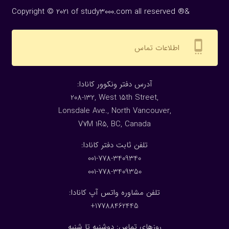
Copyright © 2021 of study3000.com all reserved ®&
settings_cell
اطلاعات تماس
:آدرس دفتر ونکوور کانادا
208-132, West 15th Street,
Lonsdale Ave., North Vancouver,
V7M 1R5, BC, Canada
:تلفن ثابت دفتر کانادا
001-778-3409340
001-778-3409350
تلفن مشاوره واتس آپ کانادا:
17788462445+
روزهای تماس: دوشنبه تا شنبه