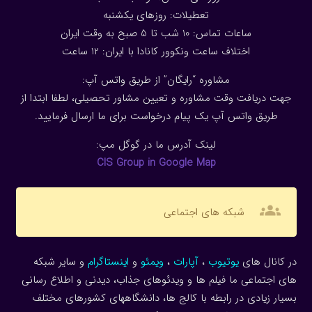
تعطیلات: روزهای یکشنبه
ساعات تماس: 10 شب تا 5 صبح به وقت ایران
اختلاف ساعت ونکوور کانادا با ایران: 1
2
ساعت
مشاوره “رایگان” از طریق واتس آپ:
جهت دریافت وقت مشاوره و تعیین مشاور تحصیلی، لطفا ابتدا از
طریق واتس آپ یک پیام درخواست برای ما ارسال فرمایید.
لینک آدرس ما در گوگل مپ:
CIS Group in Google Map
groups
شبکه های اجتماعی
در کانال های
یوتیوب
،
آپارات
،
ویمئو
و
اینستاگرام
و سایر شبکه
های اجتماعی ما فیلم ها و ویدئوهای جذاب، دیدنی و اطلاع رسانی
بسیار زیادی در رابطه با کالج ها، دانشگاههای کشورهای مختلف