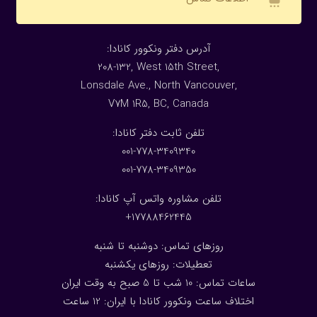
:آدرس دفتر ونکوور کانادا
208-132, West 15th Street,
Lonsdale Ave., North Vancouver,
V7M 1R5, BC, Canada
:تلفن ثابت دفتر کانادا
001-778-3409340
001-778-3409350
تلفن مشاوره واتس آپ کانادا:
17788462445+
روزهای تماس: دوشنبه تا شنبه
تعطیلات: روزهای یکشنبه
ساعات تماس: 10 شب تا 5 صبح به وقت ایران
اختلاف ساعت ونکوور کانادا با ایران: 1
2
ساعت