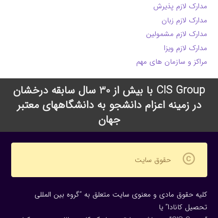
مدارک لازم پذیرش
مدارک لازم زبان
مدارک لازم مشمولین
مدارک لازم ویزا
مراکز و سازمان های مهم
CIS Group با بیش از 30 سال سابقه درخشان
در زمینه اعزام دانشجو به دانشگاههای معتبر
جهان
copyright
حقوق سایت
کلیه حقوق مادی و معنوی سایت متعلق به “گروه بین المللی
تحصیل کانادا” یا