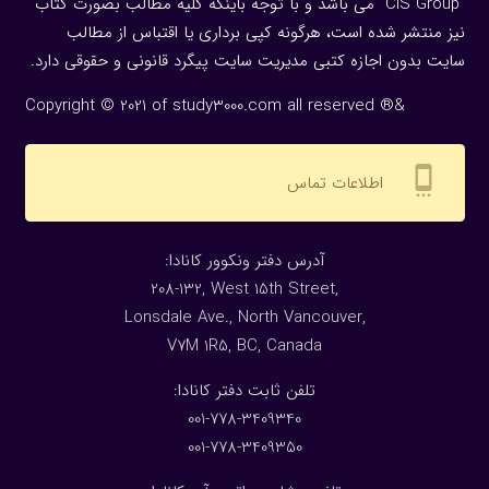
“CIS Group” می باشد و با توجه باینکه کلیه مطالب بصورت کتاب
نیز منتشر شده است، هرگونه كپی برداری یا اقتباس از مطالب
سایت بدون اجازه كتبی مدیریت سایت پیگرد قانونی و حقوقی دارد.
Copyright © 2021 of study3000.com all reserved ®&
settings_cell
اطلاعات تماس
:آدرس دفتر ونکوور کانادا
208-132, West 15th Street,
Lonsdale Ave., North Vancouver,
V7M 1R5, BC, Canada
:تلفن ثابت دفتر کانادا
001-778-3409340
001-778-3409350