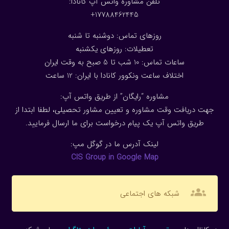
تلفن مشاوره واتس آپ کانادا:
17788462445+
روزهای تماس: دوشنبه تا شنبه
تعطیلات: روزهای یکشنبه
ساعات تماس: 10 شب تا 5 صبح به وقت ایران
اختلاف ساعت ونکوور کانادا با ایران: 1
2
ساعت
مشاوره “رایگان” از طریق واتس آپ:
جهت دریافت وقت مشاوره و تعیین مشاور تحصیلی، لطفا ابتدا از
طریق واتس آپ یک پیام درخواست برای ما ارسال فرمایید.
لینک آدرس ما در گوگل مپ:
CIS Group in Google Map
groups
شبکه های اجتماعی