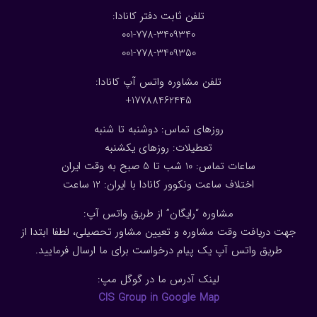
:تلفن ثابت دفتر کانادا
001-778-3409340
001-778-3409350
تلفن مشاوره واتس آپ کانادا:
17788462445+
روزهای تماس: دوشنبه تا شنبه
تعطیلات: روزهای یکشنبه
ساعات تماس: 10 شب تا 5 صبح به وقت ایران
اختلاف ساعت ونکوور کانادا با ایران: 1
2
ساعت
مشاوره “رایگان” از طریق واتس آپ:
جهت دریافت وقت مشاوره و تعیین مشاور تحصیلی، لطفا ابتدا از
طریق واتس آپ یک پیام درخواست برای ما ارسال فرمایید.
لینک آدرس ما در گوگل مپ:
CIS Group in Google Map