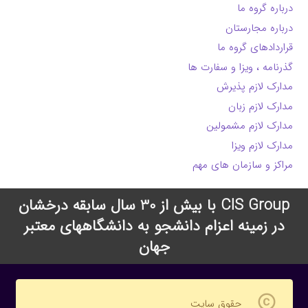
درباره گروه ما
درباره مجارستان
قراردادهای گروه ما
گذرنامه ، ویزا و سفارت ها
مدارک لازم پذیرش
مدارک لازم زبان
مدارک لازم مشمولین
مدارک لازم ویزا
مراکز و سازمان های مهم
CIS Group با بیش از 30 سال سابقه درخشان
در زمینه اعزام دانشجو به دانشگاههای معتبر
جهان
copyright
حقوق سایت