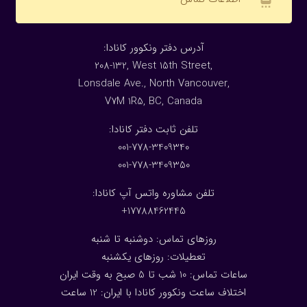
:آدرس دفتر ونکوور کانادا
208-132, West 15th Street,
Lonsdale Ave., North Vancouver,
V7M 1R5, BC, Canada
:تلفن ثابت دفتر کانادا
001-778-3409340
001-778-3409350
تلفن مشاوره واتس آپ کانادا:
17788462445+
روزهای تماس: دوشنبه تا شنبه
تعطیلات: روزهای یکشنبه
ساعات تماس: 10 شب تا 5 صبح به وقت ایران
اختلاف ساعت ونکوور کانادا با ایران: 1
2
ساعت