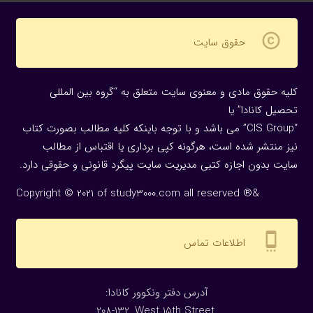
copyright
حقوق سایت
کلیه حقوق مادی و معنوی سایت متعلق به “گروه بین المللی
تحصیل کانادا” یا
“CIS Group” می باشد و با توجه باینکه کلیه مطالب بصورت کتاب
نیز منتشر شده است، هرگونه كپی برداری یا اقتباس از مطالب
سایت بدون اجازه كتبی مدیریت سایت پیگرد قانونی و حقوقی دارد.
Copyright © 2021 of study3000.com all reserved ®&
settings_cell
اطلاعات تماس
:آدرس دفتر ونکوور کانادا
208-132, West 15th Street,