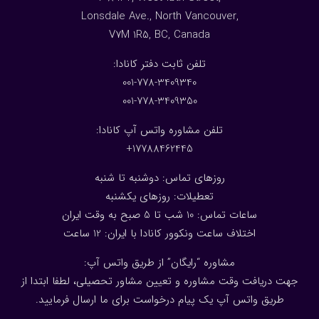
Lonsdale Ave., North Vancouver,
V7M 1R5, BC, Canada
:تلفن ثابت دفتر کانادا
001-778-3409340
001-778-3409350
تلفن مشاوره واتس آپ کانادا:
17788462445+
روزهای تماس: دوشنبه تا شنبه
تعطیلات: روزهای یکشنبه
ساعات تماس: 10 شب تا 5 صبح به وقت ایران
اختلاف ساعت ونکوور کانادا با ایران: 1
2
ساعت
مشاوره “رایگان” از طریق واتس آپ:
جهت دریافت وقت مشاوره و تعیین مشاور تحصیلی، لطفا ابتدا از
طریق واتس آپ یک پیام درخواست برای ما ارسال فرمایید.