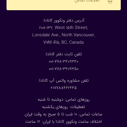
اطلاعات تماس
:آدرس دفتر ونکوور کانادا
208-132, West 15th Street,
Lonsdale Ave., North Vancouver,
V7M 1R5, BC, Canada
:تلفن ثابت دفتر کانادا
001-778-3409340
001-778-3409350
تلفن مشاوره واتس آپ کانادا:
17788462445+
روزهای تماس: دوشنبه تا شنبه
تعطیلات: روزهای یکشنبه
ساعات تماس: 10 شب تا 5 صبح به وقت ایران
اختلاف ساعت ونکوور کانادا با ایران: 1
2
ساعت