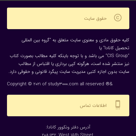
copyright
حقوق سایت
کلیه حقوق مادی و معنوی سایت متعلق به “گروه بین المللی
تحصیل کانادا” یا
“CIS Group” می باشد و با توجه باینکه کلیه مطالب بصورت کتاب
نیز منتشر شده است، هرگونه كپی برداری یا اقتباس از مطالب
سایت بدون اجازه كتبی مدیریت سایت پیگرد قانونی و حقوقی دارد.
Copyright © 2021 of study3000.com all reserved ®&
settings_cell
اطلاعات تماس
:آدرس دفتر ونکوور کانادا
208-132, West 15th Street,