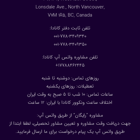
Lonsdale Ave., North Vancouver,
V7M 1R5, BC, Canada
:تلفن ثابت دفتر کانادا
001-778-3409340
001-778-3409350
تلفن مشاوره واتس آپ کانادا:
17788462445+
روزهای تماس: دوشنبه تا شنبه
تعطیلات: روزهای یکشنبه
ساعات تماس: 10 شب تا 5 صبح به وقت ایران
اختلاف ساعت ونکوور کانادا با ایران: 1
2
ساعت
مشاوره “رایگان” از طریق واتس آپ:
جهت دریافت وقت مشاوره و تعیین مشاور تحصیلی، لطفا ابتدا از
طریق واتس آپ یک پیام درخواست برای ما ارسال فرمایید.