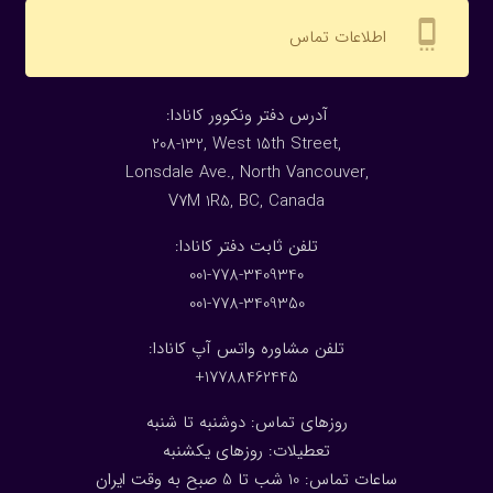
settings_cell
اطلاعات تماس
:آدرس دفتر ونکوور کانادا
208-132, West 15th Street,
Lonsdale Ave., North Vancouver,
V7M 1R5, BC, Canada
:تلفن ثابت دفتر کانادا
001-778-3409340
001-778-3409350
تلفن مشاوره واتس آپ کانادا:
17788462445+
روزهای تماس: دوشنبه تا شنبه
تعطیلات: روزهای یکشنبه
ساعات تماس: 10 شب تا 5 صبح به وقت ایران