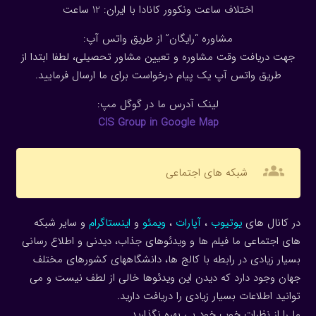
اختلاف ساعت ونکوور کانادا با ایران: 1
2
ساعت
مشاوره “رایگان” از طریق واتس آپ:
جهت دریافت وقت مشاوره و تعیین مشاور تحصیلی، لطفا ابتدا از
طریق واتس آپ یک پیام درخواست برای ما ارسال فرمایید.
لینک آدرس ما در گوگل مپ:
CIS Group in Google Map
groups
شبکه های اجتماعی
در کانال های
یوتیوب
،
آپارات
،
ویمئو
و
اینستاگرام
و سایر شبکه
های اجتماعی ما فیلم ها و ویدئوهای جذاب، دیدنی و اطلاع رسانی
بسیار زیادی در رابطه با کالج ها، دانشگاههای کشورهای مختلف
جهان وجود دارد که دیدن این ویدئوها خالی از لطف نیست و می
توانید اطلاعات بسیار زیادی را دریافت دارید.
ما را از نظرات خوب خود بی بهره نگذارید.