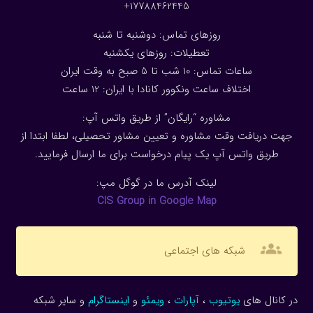
17788462445+
روزهای تماس: دوشنبه تا شنبه
تعطیلات: روزهای یکشنبه
ساعات تماس: 10 شب تا 5 صبح به وقت ایران
اختلاف ساعت ونکوور کانادا با ایران: 1
2
ساعت
مشاوره “رایگان” از طریق واتس آپ:
جهت دریافت وقت مشاوره و تعیین مشاور تحصیلی، لطفا ابتدا از
طریق واتس آپ یک پیام درخواست برای ما ارسال فرمایید.
لینک آدرس ما در گوگل مپ:
CIS Group in Google Map
groups
شبکه های اجتماعی
در کانال های
یوتیوب
،
آپارات
،
ویمئو
و
اینستاگرام
و سایر شبکه