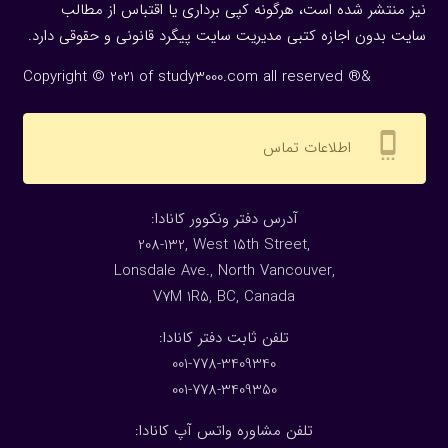
نیز منتشر شده است، هرگونه كپی برداری یا اقتباس از مطالب
سایت بدون اجازه كتبی مدیریت سایت پیگرد قانونی و حقوقی دارد.
Copyright © 2021 of study3000.com all reserved ®&
settings_cell
اطلاعات تماس
:آدرس دفتر ونکوور کانادا
208-132, West 15th Street,
Lonsdale Ave., North Vancouver,
V7M 1R5, BC, Canada
:تلفن ثابت دفتر کانادا
001-778-3409340
001-778-3409350
تلفن مشاوره واتس آپ کانادا: