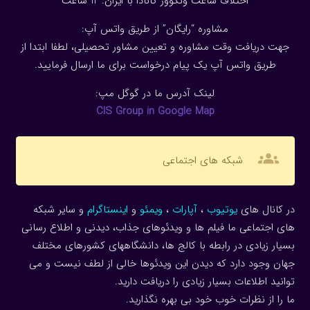
اختلاف ساعت ونکوور کانادا با ایران: 1
2
ساعت
مشاوره “رایگان” از طریق واتس آپ:
جهت دریافت وقت مشاوره و تعیین مشاور تحصیلی، لطفا ابتدا از
طریق واتس آپ یک پیام درخواست برای ما ارسال فرمایید.
لینک آدرس ما در گوگل مپ:
CIS Group in Google Map
groups
شبکه های اجتماعی
در کانال های
یوتیوب
،
آپارات
،
ویمئو
و
اینستاگرام
و سایر شبکه
های اجتماعی ما فیلم ها و ویدئوهای جذاب، دیدنی و اطلاع رسانی
بسیار زیادی در رابطه با کالج ها، دانشگاههای کشورهای مختلف
جهان وجود دارد که دیدن این ویدئوها خالی از لطف نیست و می
توانید اطلاعات بسیار زیادی را دریافت دارید.
ما را از نظرات خوب خود بی بهره نگذارید.