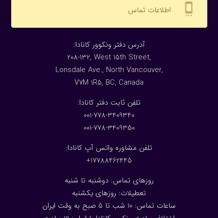
settings_cell
اطلاعات تماس
:آدرس دفتر ونکوور کانادا
208-132, West 15th Street,
Lonsdale Ave., North Vancouver,
V7M 1R5, BC, Canada
:تلفن ثابت دفتر کانادا
001-778-3409340
001-778-3409350
تلفن مشاوره واتس آپ کانادا:
17788462445+
روزهای تماس: دوشنبه تا شنبه
تعطیلات: روزهای یکشنبه
ساعات تماس: 10 شب تا 5 صبح به وقت ایران