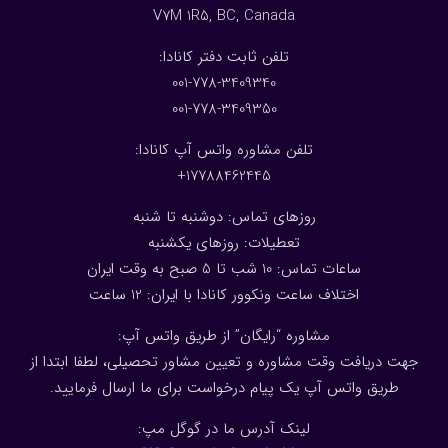
V7M 1R5, BC, Canada
:تلفن ثابت دفتر کانادا
001-778-3409340
001-778-3409350
تلفن مشاوره واتس آپ کانادا:
17788462445+
روزهای تماس: دوشنبه تا شنبه
تعطیلات: روزهای یکشنبه
ساعات تماس: 10 شب تا 5 صبح به وقت ایران
اختلاف ساعت ونکوور کانادا با ایران: 1
2
ساعت
مشاوره “رایگان” از طریق واتس آپ:
جهت دریافت وقت مشاوره و تعیین مشاور تحصیلی، لطفا ابتدا از
طریق واتس آپ یک پیام درخواست برای ما ارسال فرمایید.
لینک آدرس ما در گوگل مپ: