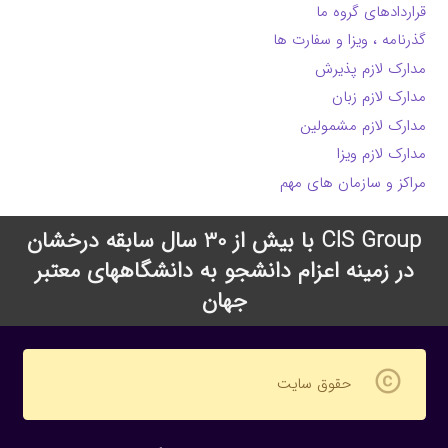
قراردادهای گروه ما
گذرنامه ، ویزا و سفارت ها
مدارک لازم پذیرش
مدارک لازم زبان
مدارک لازم مشمولین
مدارک لازم ویزا
مراکز و سازمان های مهم
CIS Group با بیش از 30 سال سابقه درخشان
در زمینه اعزام دانشجو به دانشگاههای معتبر
جهان
copyright
حقوق سایت