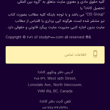
کلیه حقوق مادی و معنوی سایت متعلق به “گروه بین المللی
تحصیل کانادا” یا
“CIS Group” می باشد و با توجه باینکه کلیه مطالب بصورت کتاب
نیز منتشر شده است، هرگونه كپی برداری یا اقتباس از مطالب
سایت بدون اجازه كتبی مدیریت سایت پیگرد قانونی و حقوقی دارد.
Copyright © 2021 of study3000.com all reserved ®&
settings_cell
اطلاعات تماس
:آدرس دفتر ونکوور کانادا
208-132, West 15th Street,
Lonsdale Ave., North Vancouver,
V7M 1R5, BC, Canada
:تلفن ثابت دفتر کانادا
001-778-3409340