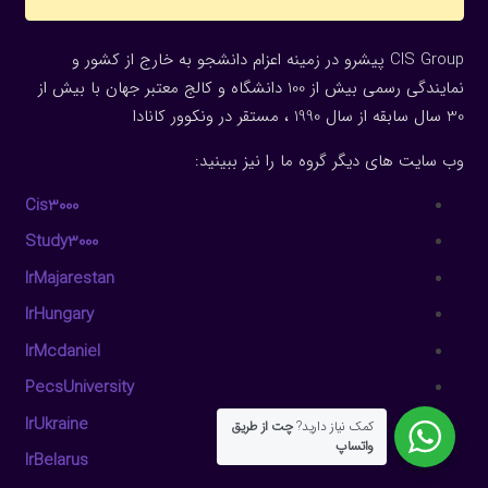
CIS Group پیشرو در زمینه اعزام دانشجو به خارج از کشور و
نمایندگی رسمی بیش از 100 دانشگاه و کالج معتبر جهان با بیش از
30 سال سابقه از سال 1990 ، مستقر در ونکوور کانادا
وب سایت های دیگر گروه ما را نیز ببینید:
Cis3000
Study3000
IrMajarestan
IrHungary
IrMcdaniel
PecsUniversity
IrUkraine
کمک نیاز دارید?
چت از طریق
واتساپ
IrBelarus