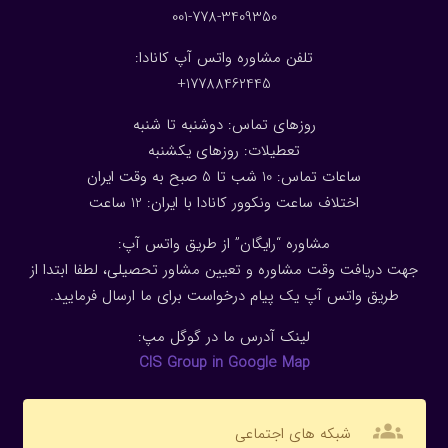
001-778-3409350
تلفن مشاوره واتس آپ کانادا:
17788462445+
روزهای تماس: دوشنبه تا شنبه
تعطیلات: روزهای یکشنبه
ساعات تماس: 10 شب تا 5 صبح به وقت ایران
اختلاف ساعت ونکوور کانادا با ایران: 1
2
ساعت
مشاوره “رایگان” از طریق واتس آپ:
جهت دریافت وقت مشاوره و تعیین مشاور تحصیلی، لطفا ابتدا از
طریق واتس آپ یک پیام درخواست برای ما ارسال فرمایید.
لینک آدرس ما در گوگل مپ:
CIS Group in Google Map
groups
شبکه های اجتماعی