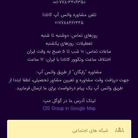
001-778-3409350
تلفن مشاوره واتس آپ کانادا:
17788462445+
روزهای تماس: دوشنبه تا شنبه
تعطیلات: روزهای یکشنبه
ساعات تماس: 10 شب تا 5 صبح به وقت ایران
اختلاف ساعت ونکوور کانادا با ایران: 1
2
ساعت
مشاوره “رایگان” از طریق واتس آپ:
جهت دریافت وقت مشاوره و تعیین مشاور تحصیلی، لطفا ابتدا از
طریق واتس آپ یک پیام درخواست برای ما ارسال فرمایید.
لینک آدرس ما در گوگل مپ:
CIS Group in Google Map
groups
شبکه های اجتماعی