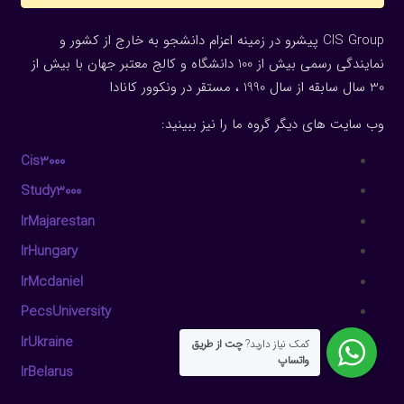
CIS Group پیشرو در زمینه اعزام دانشجو به خارج از کشور و
نمایندگی رسمی بیش از 100 دانشگاه و کالج معتبر جهان با بیش از
30 سال سابقه از سال 1990 ، مستقر در ونکوور کانادا
وب سایت های دیگر گروه ما را نیز ببینید:
Cis3000
Study3000
IrMajarestan
IrHungary
IrMcdaniel
PecsUniversity
IrUkraine
کمک نیاز دارید?
چت از طریق
واتساپ
IrBelarus