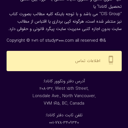
تحصیل کانادا” یا
“CIS Group” می باشد و با توجه باینکه کلیه مطالب بصورت کتاب
نیز منتشر شده است، هرگونه كپی برداری یا اقتباس از مطالب
سایت بدون اجازه كتبی مدیریت سایت پیگرد قانونی و حقوقی دارد.
Copyright © 2021 of study3000.com all reserved ®&
settings_cell
اطلاعات تماس
:آدرس دفتر ونکوور کانادا
208-132, West 15th Street,
Lonsdale Ave., North Vancouver,
V7M 1R5, BC, Canada
:تلفن ثابت دفتر کانادا
001-778-3409340