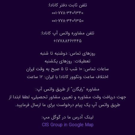
:تلفن ثابت دفتر کانادا
001-778-3409340
001-778-3409350
تلفن مشاوره واتس آپ کانادا:
17788462445+
روزهای تماس: دوشنبه تا شنبه
تعطیلات: روزهای یکشنبه
ساعات تماس: 10 شب تا 5 صبح به وقت ایران
اختلاف ساعت ونکوور کانادا با ایران: 1
2
ساعت
مشاوره “رایگان” از طریق واتس آپ:
جهت دریافت وقت مشاوره و تعیین مشاور تحصیلی، لطفا ابتدا از
طریق واتس آپ یک پیام درخواست برای ما ارسال فرمایید.
لینک آدرس ما در گوگل مپ:
CIS Group in Google Map