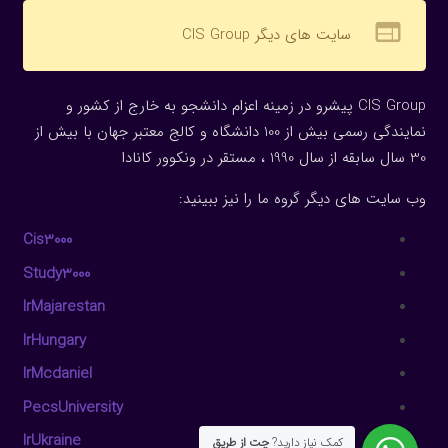
web
سایت های دیگر CIS Group
CIS Group پیشرو در زمینه اعزام دانشجو به خارج از کشور و
نمایندگی رسمی بیش از 100 دانشگاه و کالج معتبر جهان با بیش از
30 سال سابقه از سال 1990 ، مستقر در ونکوور کانادا
وب سایت های دیگر گروه ما را نیز ببینید:
Cis3000
Study3000
IrMajarestan
IrHungary
IrMcdaniel
PecsUniversity
IrUkraine
کمک نیاز دارید?
چت از طریق