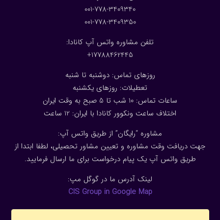
001-778-3409340
001-778-3409350
تلفن مشاوره واتس آپ کانادا:
17788462445+
روزهای تماس: دوشنبه تا شنبه
تعطیلات: روزهای یکشنبه
ساعات تماس: 10 شب تا 5 صبح به وقت ایران
اختلاف ساعت ونکوور کانادا با ایران: 1
2
ساعت
مشاوره “رایگان” از طریق واتس آپ:
جهت دریافت وقت مشاوره و تعیین مشاور تحصیلی، لطفا ابتدا از
طریق واتس آپ یک پیام درخواست برای ما ارسال فرمایید.
لینک آدرس ما در گوگل مپ:
CIS Group in Google Map