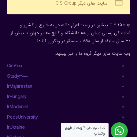
web
سایت های دیگر CIS Group
CIS Group پیشرو در زمینه اعزام دانشجو به خارج از کشور و
نمایندگی رسمی بیش از 100 دانشگاه و کالج معتبر جهان با بیش از
30 سال سابقه از سال 1990 ، مستقر در ونکوور کانادا
وب سایت های دیگر گروه ما را نیز ببینید:
Cis3000
Study3000
IrMajarestan
IrHungary
IrMcdaniel
PecsUniversity
IrUkraine
کمک نیاز دارید?
چت از طریق
واتساپ