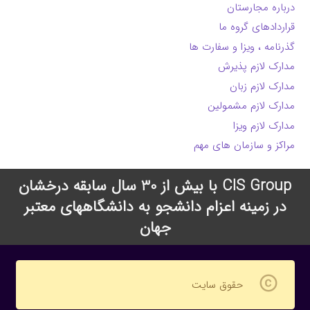
درباره مجارستان
قراردادهای گروه ما
گذرنامه ، ویزا و سفارت ها
مدارک لازم پذیرش
مدارک لازم زبان
مدارک لازم مشمولین
مدارک لازم ویزا
مراکز و سازمان های مهم
CIS Group با بیش از 30 سال سابقه درخشان
در زمینه اعزام دانشجو به دانشگاههای معتبر
جهان
copyright
حقوق سایت