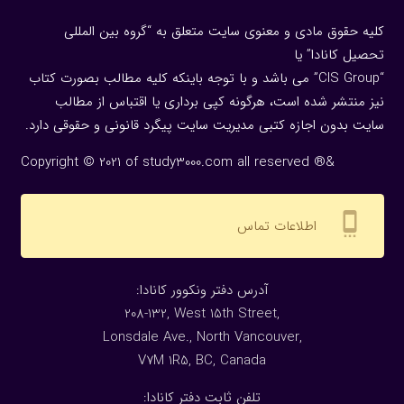
کلیه حقوق مادی و معنوی سایت متعلق به “گروه بین المللی
تحصیل کانادا” یا
“CIS Group” می باشد و با توجه باینکه کلیه مطالب بصورت کتاب
نیز منتشر شده است، هرگونه كپی برداری یا اقتباس از مطالب
سایت بدون اجازه كتبی مدیریت سایت پیگرد قانونی و حقوقی دارد.
Copyright © 2021 of study3000.com all reserved ®&
settings_cell
اطلاعات تماس
:آدرس دفتر ونکوور کانادا
208-132, West 15th Street,
Lonsdale Ave., North Vancouver,
V7M 1R5, BC, Canada
:تلفن ثابت دفتر کانادا