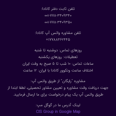
:تلفن ثابت دفتر کانادا
001-778-3409340
001-778-3409350
تلفن مشاوره واتس آپ کانادا:
17788462445+
روزهای تماس: دوشنبه تا شنبه
تعطیلات: روزهای یکشنبه
ساعات تماس: 10 شب تا 5 صبح به وقت ایران
اختلاف ساعت ونکوور کانادا با ایران: 1
2
ساعت
مشاوره “رایگان” از طریق واتس آپ:
جهت دریافت وقت مشاوره و تعیین مشاور تحصیلی، لطفا ابتدا از
طریق واتس آپ یک پیام درخواست برای ما ارسال فرمایید.
لینک آدرس ما در گوگل مپ:
CIS Group in Google Map