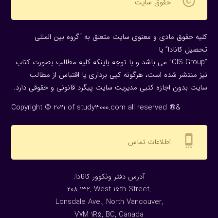
copyright
حقوق سایت
کلیه حقوق مادی و معنوی سایت متعلق به “گروه بین المللی
تحصیل کانادا” یا
“CIS Group” می باشد و با توجه باینکه کلیه مطالب بصورت کتاب
نیز منتشر شده است، هرگونه كپی برداری یا اقتباس از مطالب
سایت بدون اجازه كتبی مدیریت سایت پیگرد قانونی و حقوقی دارد.
Copyright © 2021 of study3000.com all reserved ®&
settings_cell
اطلاعات تماس
:آدرس دفتر ونکوور کانادا
208-132, West 15th Street,
Lonsdale Ave., North Vancouver,
V7M 1R5, BC, Canada