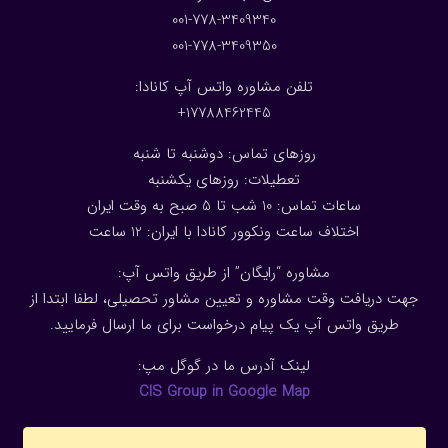
001-778-3409340
001-778-3409350
تلفن مشاوره واتس آپ کانادا:
17788462445+
روزهای تماس: دوشنبه تا شنبه
تعطیلات: روزهای یکشنبه
ساعات تماس: 10 شب تا 5 صبح به وقت ایران
اختلاف ساعت ونکوور کانادا با ایران: 1
2
ساعت
مشاوره “رایگان” از طریق واتس آپ:
جهت دریافت وقت مشاوره و تعیین مشاور تحصیلی، لطفا ابتدا از
طریق واتس آپ یک پیام درخواست برای ما ارسال فرمایید.
لینک آدرس ما در گوگل مپ:
CIS Group in Google Map