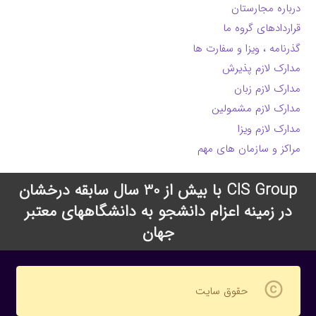
درباره مجارستان
قراردادهای گروه ما
گذرنامه ، ویزا و سفارت ها
مدارک لازم پذیرش
مدارک لازم زبان
مدارک لازم مشمولین
مدارک لازم ویزا
مراکز و سازمان های مهم
CIS Group با بیش از 30 سال سابقه درخشان
در زمینه اعزام دانشجو به دانشگاههای معتبر
جهان
copyright
حقوق سایت