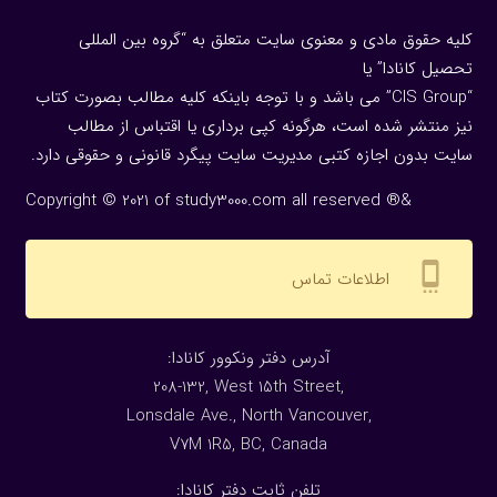
کلیه حقوق مادی و معنوی سایت متعلق به “گروه بین المللی
تحصیل کانادا” یا
“CIS Group” می باشد و با توجه باینکه کلیه مطالب بصورت کتاب
نیز منتشر شده است، هرگونه كپی برداری یا اقتباس از مطالب
سایت بدون اجازه كتبی مدیریت سایت پیگرد قانونی و حقوقی دارد.
Copyright © 2021 of study3000.com all reserved ®&
settings_cell
اطلاعات تماس
:آدرس دفتر ونکوور کانادا
208-132, West 15th Street,
Lonsdale Ave., North Vancouver,
V7M 1R5, BC, Canada
:تلفن ثابت دفتر کانادا