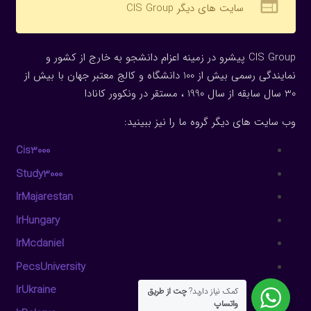
web
سایت های دیگر CIS Group
CIS Group پیشرو در زمینه اعزام دانشجو به خارج از کشور و
نمایندگی رسمی بیش از 100 دانشگاه و کالج معتبر جهان با بیش از
30 سال سابقه از سال 1990 ، مستقر در ونکوور کانادا
وب سایت های دیگر گروه ما را نیز ببینید:
Cis3000
Study3000
IrMajarestan
IrHungary
IrMcdaniel
PecsUniversity
IrUkraine
کمک نیاز دارید?
چت از طریق
واتساپ