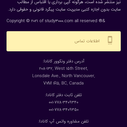
نیز منتشر شده است، هرگونه كپی برداری یا اقتباس از مطالب
سایت بدون اجازه كتبی مدیریت سایت پیگرد قانونی و حقوقی دارد.
Copyright © 2021 of study3000.com all reserved ®&
settings_cell
اطلاعات تماس
:آدرس دفتر ونکوور کانادا
208-132, West 15th Street,
Lonsdale Ave., North Vancouver,
V7M 1R5, BC, Canada
:تلفن ثابت دفتر کانادا
001-778-3409340
001-778-3409350
تلفن مشاوره واتس آپ کانادا: