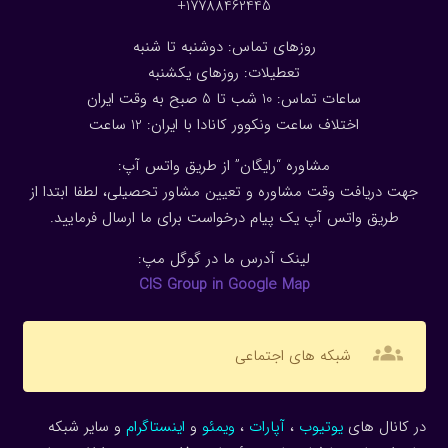
17788462445+
روزهای تماس: دوشنبه تا شنبه
تعطیلات: روزهای یکشنبه
ساعات تماس: 10 شب تا 5 صبح به وقت ایران
اختلاف ساعت ونکوور کانادا با ایران: 1
2
ساعت
مشاوره “رایگان” از طریق واتس آپ:
جهت دریافت وقت مشاوره و تعیین مشاور تحصیلی، لطفا ابتدا از
طریق واتس آپ یک پیام درخواست برای ما ارسال فرمایید.
لینک آدرس ما در گوگل مپ:
CIS Group in Google Map
groups
شبکه های اجتماعی
در کانال های
یوتیوب
،
آپارات
،
ویمئو
و
اینستاگرام
و سایر شبکه