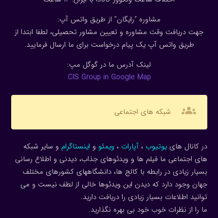
مشاوره “رایگان” از طریق واتس آپ:
جهت دریافت وقت مشاوره و تعیین مشاور تحصیلی، لطفا ابتدا از
طریق واتس آپ یک پیام درخواست برای ما ارسال فرمایید.
لینک آدرس ما در گوگل مپ:
CIS Group in Google Map
groups
شبکه های اجتماعی
در کانال های
یوتیوب
،
آپارات
،
ویمئو
و
اینستاگرام
و سایر شبکه
های اجتماعی ما فیلم ها و ویدئوهای جذاب، دیدنی و اطلاع رسانی
بسیار زیادی در رابطه با کالج ها، دانشگاههای کشورهای مختلف
جهان وجود دارد که دیدن این ویدئوها خالی از لطف نیست و می
توانید اطلاعات بسیار زیادی را دریافت دارید.
ما را از نظرات خوب خود بی بهره نگذارید.