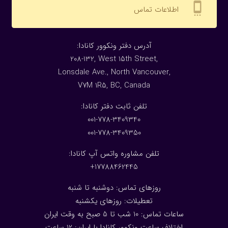
settings_cell
اطلاعات تماس
:آدرس دفتر ونکوور کانادا
208-132, West 15th Street,
Lonsdale Ave., North Vancouver,
V7M 1R5, BC, Canada
:تلفن ثابت دفتر کانادا
001-778-3409340
001-778-3409350
تلفن مشاوره واتس آپ کانادا:
17788462445+
روزهای تماس: دوشنبه تا شنبه
تعطیلات: روزهای یکشنبه
ساعات تماس: 10 شب تا 5 صبح به وقت ایران
اختلاف ساعت ونکوور کانادا با ایران: 1
2
ساعت