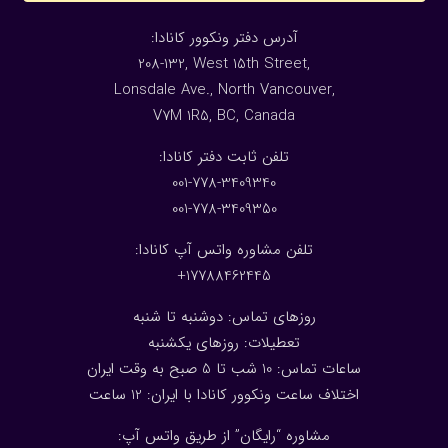
:آدرس دفتر ونکوور کانادا
208-132, West 15th Street,
Lonsdale Ave., North Vancouver,
V7M 1R5, BC, Canada
:تلفن ثابت دفتر کانادا
001-778-3409340
001-778-3409350
تلفن مشاوره واتس آپ کانادا:
17788462445+
روزهای تماس: دوشنبه تا شنبه
تعطیلات: روزهای یکشنبه
ساعات تماس: 10 شب تا 5 صبح به وقت ایران
اختلاف ساعت ونکوور کانادا با ایران: 1
2
ساعت
مشاوره “رایگان” از طریق واتس آپ: