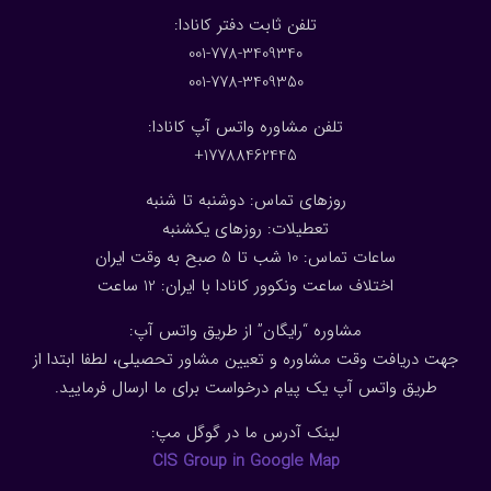
:تلفن ثابت دفتر کانادا
001-778-3409340
001-778-3409350
تلفن مشاوره واتس آپ کانادا:
17788462445+
روزهای تماس: دوشنبه تا شنبه
تعطیلات: روزهای یکشنبه
ساعات تماس: 10 شب تا 5 صبح به وقت ایران
اختلاف ساعت ونکوور کانادا با ایران: 1
2
ساعت
مشاوره “رایگان” از طریق واتس آپ:
جهت دریافت وقت مشاوره و تعیین مشاور تحصیلی، لطفا ابتدا از
طریق واتس آپ یک پیام درخواست برای ما ارسال فرمایید.
لینک آدرس ما در گوگل مپ:
CIS Group in Google Map