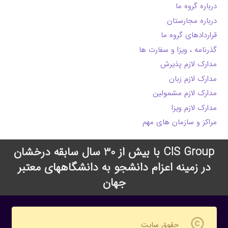
درباره گروه ما
درباره مجارستان
قراردادهای گروه ما
گذرنامه ، ویزا و سفارت ها
مدارک لازم پذیرش
مدارک لازم زبان
مدارک لازم مشمولین
مدارک لازم ویزا
مراکز و سازمان های مهم
CIS Group با بیش از 30 سال سابقه درخشان
در زمینه اعزام دانشجو به دانشگاههای معتبر
جهان
copyright
حقوق سایت