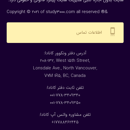
سایت بدون اجازه كتبی مدیریت سایت پیگرد قانونی و حقوقی دارد.
Copyright © 2021 of study3000.com all reserved ®&
settings_cell
اطلاعات تماس
:آدرس دفتر ونکوور کانادا
208-132, West 15th Street,
Lonsdale Ave., North Vancouver,
V7M 1R5, BC, Canada
:تلفن ثابت دفتر کانادا
001-778-3409340
001-778-3409350
تلفن مشاوره واتس آپ کانادا:
17788462445+