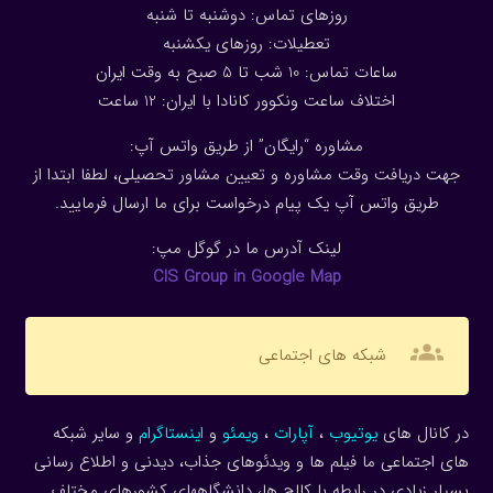
روزهای تماس: دوشنبه تا شنبه
تعطیلات: روزهای یکشنبه
ساعات تماس: 10 شب تا 5 صبح به وقت ایران
اختلاف ساعت ونکوور کانادا با ایران: 1
2
ساعت
مشاوره “رایگان” از طریق واتس آپ:
جهت دریافت وقت مشاوره و تعیین مشاور تحصیلی، لطفا ابتدا از
طریق واتس آپ یک پیام درخواست برای ما ارسال فرمایید.
لینک آدرس ما در گوگل مپ:
CIS Group in Google Map
groups
شبکه های اجتماعی
در کانال های
یوتیوب
،
آپارات
،
ویمئو
و
اینستاگرام
و سایر شبکه
های اجتماعی ما فیلم ها و ویدئوهای جذاب، دیدنی و اطلاع رسانی
بسیار زیادی در رابطه با کالج ها، دانشگاههای کشورهای مختلف