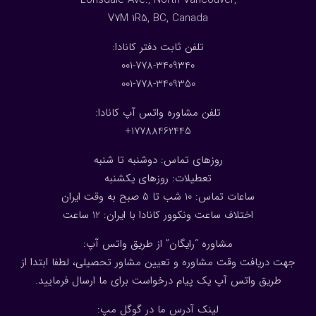
Lonsdale Ave., North Vancouver,
V7M 1R5, BC, Canada
:تلفن ثابت دفتر کانادا
001-778-3409340
001-778-3409350
تلفن مشاوره واتس آپ کانادا:
17788462445+
روزهای تماس: دوشنبه تا شنبه
تعطیلات: روزهای یکشنبه
ساعات تماس: 10 شب تا 5 صبح به وقت ایران
اختلاف ساعت ونکوور کانادا با ایران: 1
2
ساعت
مشاوره “رایگان” از طریق واتس آپ:
جهت دریافت وقت مشاوره و تعیین مشاور تحصیلی، لطفا ابتدا از
طریق واتس آپ یک پیام درخواست برای ما ارسال فرمایید.
لینک آدرس ما در گوگل مپ: