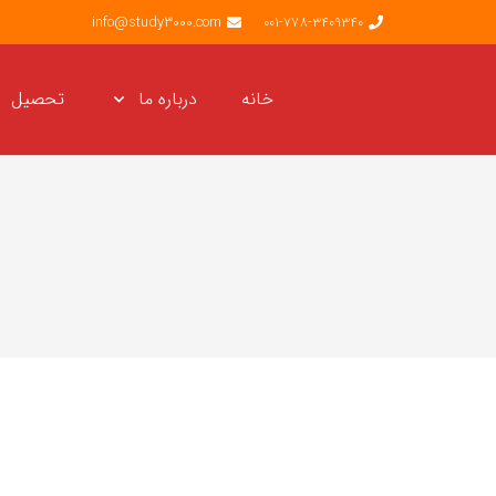
info@study3000.com
001-778-3409340
خانه
درباره ما
تحصیل