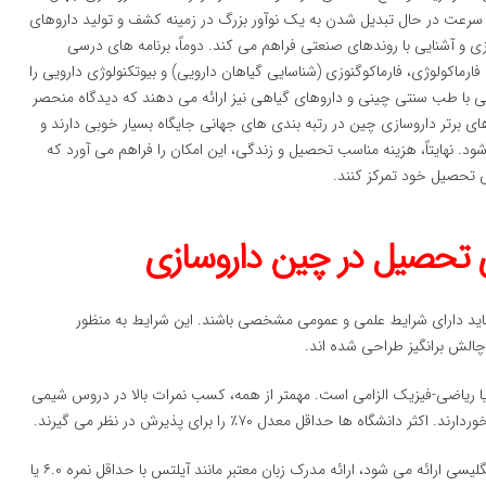
ه سرعت در حال تبدیل شدن به یک نوآور بزرگ در زمینه کشف و تولید داروهای
و آشنایی با روندهای صنعتی فراهم می کند. دوماً، برنامه های درسی
رماکولوژی، فارماکوگنوزی (شناسایی گیاهان دارویی) و بیوتکنولوژی دارویی را
ی با طب سنتی چینی و داروهای گیاهی نیز ارائه می دهند که دیدگاه منحصر
های برتر داروسازی چین در رتبه بندی های جهانی جایگاه بسیار خوبی دارند و
. نهایتاً، هزینه مناسب تحصیل و زندگی، این امکان را فراهم می آورد که
ی تحصیل خود تمرکز کنند.
 تحصیل در چین داروسازی
باید دارای شرایط علمی و عمومی مشخصی باشند. این شرایط به منظور
چالش برانگیز طراحی شده اند.
یا ریاضی-فیزیک الزامی است. مهمتر از همه، کسب نمرات بالا در دروس شیمی
ها حداقل معدل ۷۰٪ را برای پذیرش در نظر می گیرند.
از آنجا که برنامه B.Pharm به زبان انگلیسی ارائه می شود، ارائه مدرک زبان معتبر مانند آیلتس با حداقل نمره ۶.۰ یا