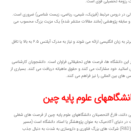
 یک رزومه تحصیلی قوی است.
 عالی در دروس مرتبط (فیزیک، شیمی، ریاضی، زیست شناسی) ضروری است.
ا و سابقه پژوهشی (مانند مقالات منتشر شده) یک مزیت بزرگ محسوب می
اکثر دوره های تحصیلات تکمیلی در دانشگاه های برتر به زبان انگلیسی ارائه می شوند و نیاز به مدرک آیلتس ۶.۵ به بالا یا تافل
این دانشگاه ها، فرصت های تحقیقاتی فراوان است. دانشجویان کارشناسی
 به عنوان دستیار تحقیق (RA) در پروژه های اساتید خود مشارکت می کنند و حقوق ماهیانه دریافت می کنند. بسیاری از
 های بین المللی را نیز فراهم می کنند.
انشگاههای علوم پایه چین
می دانند، فارغ التحصیلان دانشگاههای علوم پایه چین از فرصت های شغلی
یت در دنیای آکادمیک به عنوان پژوهشگر یا استاد دانشگاه است (مسیر
Postdoc و هیئت علمی). علاوه بر این، بخش تحقیق و توسعه (R&D) شرکت های بزرگ فناوری و داروسازی به شدت به دنبال جذب