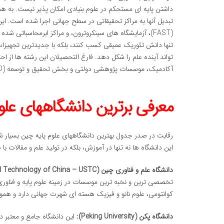
داشتن پایه ای مستحکم در علوم بنیادی امکان پذیر نیست. به 
تبدیل آنها به مراکز تحقیقاتی در سطح جهانی اجرا شده است. این
(FAST)، آزمایشگاه های سینکروترون، و مراکز ابرمحاسباتی
تنها دانش تئوریک عمیقی کسب کنند، بلکه با جدیدترین تجهیزا
تواند آینده علم را شکل دهد. فارغ التحصیلان این رشته ها از اح
آکادمیک، موسسات پژوهشی دولتی و بخش تحقیق و توسعه (R&D) شرکت های بزرگ فناوری در انتظار آنهاست.
معرفی برترین دانشگاههای علو
رقابت در صدر جدول بهترین دانشگاههای علوم پایه چین بسیار 
این دانشگاه ها نه تنها در آموزش، بلکه در تولید علم و مقالات با ضریب تاثیر بالا (-Impact
دانشگاه علم و فناوری چین (University of Science and Technology of China – USTC):
تخصصی ترین و نخبه ترین موسسات در زمینه علوم پایه و فناوری
کوانتومی، علوم نانو و فیزیک هسته ای شهرت جهانی دارد و هموا
دانشگاه پکن (Peking University):
این دانشگاه جامع و معتبر د