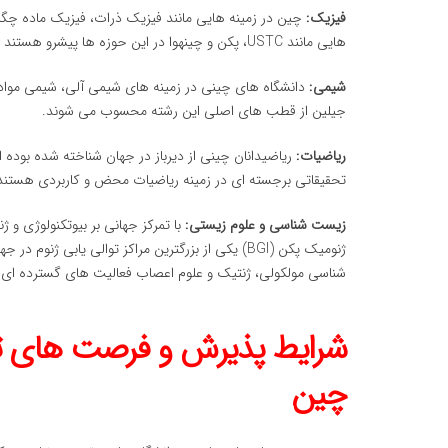
فیزیک:
چین در زمینه هایی مانند فیزیک ذرات، فیزیک ماده چگا
هایی مانند USTC، پکن و چینهوا در این حوزه ها پیشرو هستند و با مراکز تحقیقاتی بین المللی مانند CERN همکاری نزدیک دارند.
شیمی:
دانشگاه های چینی در زمینه های شیمی آلی، شیمی مواد، نا
جیلین از قطب های اصلی این رشته محسوب می شوند.
ریاضیات:
ریاضیدانان چینی از دیرباز در جهان شناخته شده بوده 
تحقیقاتی برجسته ای در زمینه ریاضیات محض و کاربردی هستند
زیست شناسی و علوم زیستی:
با تمرکز جهانی بر بیوتکنولوژی 
ژنومیک پکن (BGI) یکی از بزرگترین مراکز توالی یابی
شناسی مولکولی، ژنتیک و علوم اعصاب فعالیت های گسترده ای د
شرایط پذیرش و فرصت های تحق
چین