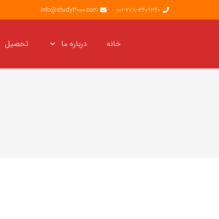
info@study3000.com
001-778-3409340
خانه
درباره ما
تحصیل