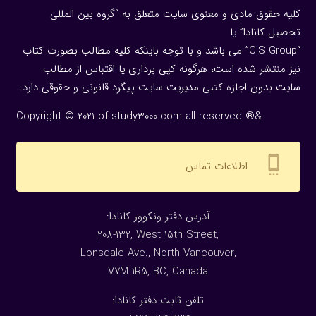
کلیه حقوق مادی و معنوی سایت متعلق به “گروه بین المللی
تحصیل کانادا” یا
“CIS Group” می باشد و با توجه باینکه کلیه مطالب بصورت کتاب
نیز منتشر شده است، هرگونه كپی برداری یا اقتباس از مطالب
سایت بدون اجازه كتبی مدیریت سایت پیگرد قانونی و حقوقی دارد.
Copyright © 2021 of study3000.com all reserved ®&
settings_cell
اطلاعات تماس
:آدرس دفتر ونکوور کانادا
208-132, West 15th Street,
Lonsdale Ave., North Vancouver,
V7M 1R5, BC, Canada
:تلفن ثابت دفتر کانادا