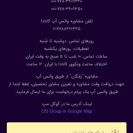
001-778-3409340
001-778-3409350
تلفن مشاوره واتس آپ کانادا:
17788462445+
روزهای تماس: دوشنبه تا شنبه
تعطیلات: روزهای یکشنبه
ساعات تماس: 10 شب تا 5 صبح به وقت ایران
اختلاف ساعت ونکوور کانادا با ایران: 1
2
ساعت
مشاوره “رایگان” از طریق واتس آپ:
جهت دریافت وقت مشاوره و تعیین مشاور تحصیلی، لطفا ابتدا از
طریق واتس آپ یک پیام درخواست برای ما ارسال فرمایید.
لینک آدرس ما در گوگل مپ:
CIS Group in Google Map
groups
شبکه های اجتماعی