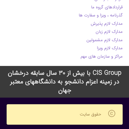
قراردادهای گروه ما
گذرنامه ، ویزا و سفارت ها
مدارک لازم پذیرش
مدارک لازم زبان
مدارک لازم مشمولین
مدارک لازم ویزا
مراکز و سازمان های مهم
CIS Group با بیش از 30 سال سابقه درخشان
در زمینه اعزام دانشجو به دانشگاههای معتبر
جهان
copyright
حقوق سایت