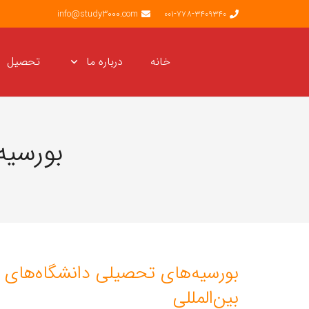
info@study3000.com
001-778-3409340
خانه
درباره ما
تحصیل
بورسیه
بورسیه‌های تحصیلی دانشگاه‌های 
بین‌المللی