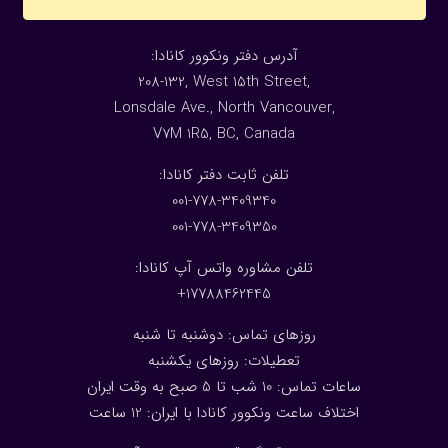
:آدرس دفتر ونکوور کانادا
208-132, West 15th Street,
Lonsdale Ave., North Vancouver,
V7M 1R5, BC, Canada
:تلفن ثابت دفتر کانادا
001-778-3409340
001-778-3409350
تلفن مشاوره واتس آپ کانادا:
17788462445+
روزهای تماس: دوشنبه تا شنبه
تعطیلات: روزهای یکشنبه
ساعات تماس: 10 شب تا 5 صبح به وقت ایران
اختلاف ساعت ونکوور کانادا با ایران: 1
2
ساعت