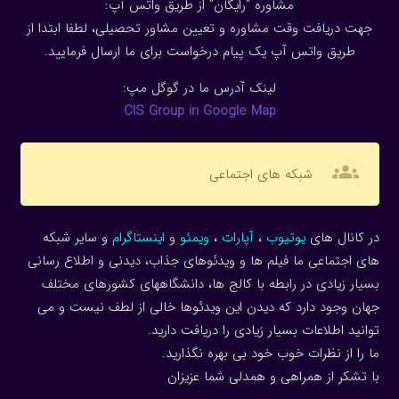
مشاوره “رایگان” از طریق واتس آپ:
جهت دریافت وقت مشاوره و تعیین مشاور تحصیلی، لطفا ابتدا از
طریق واتس آپ یک پیام درخواست برای ما ارسال فرمایید.
لینک آدرس ما در گوگل مپ:
CIS Group in Google Map
groups
شبکه های اجتماعی
در کانال های
یوتیوب
،
آپارات
،
ویمئو
و
اینستاگرام
و سایر شبکه
های اجتماعی ما فیلم ها و ویدئوهای جذاب، دیدنی و اطلاع رسانی
بسیار زیادی در رابطه با کالج ها، دانشگاههای کشورهای مختلف
جهان وجود دارد که دیدن این ویدئوها خالی از لطف نیست و می
توانید اطلاعات بسیار زیادی را دریافت دارید.
ما را از نظرات خوب خود بی بهره نگذارید.
با تشکر از همراهی و همدلی شما عزیزان